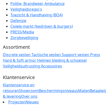
Politie, Brandweer, Ambulance
Veiligheidsregio's
Toezicht & Handhaving (BOA)
Defensie
Civiele markt (bedrijven & burgers)
PRESS/Media
Zorgbeveiliging
Assortiment
Discrete vesten
Tactische vesten
Support vesten
Press
Hard & Soft armor
Helmen
kleding & schoeisel
Veiligheidsuitrusting
Accessoires
Klantenservice
Klantenservice en
retouren
Showroom
Beschermingsniveaus
Maten
Betaalwi
& levering
Over ons
Projecten
Nieuws