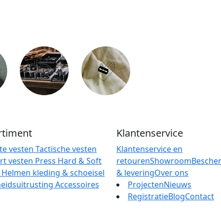
rtiment
Klantenservice
te vesten
Tactische vesten
Klantenservice en
rt vesten
Press
Hard & Soft
retouren
Showroom
Besche
r
Helmen
kleding & schoeisel
& levering
Over ons
heidsuitrusting
Accessoires
Projecten
Nieuws
Registratie
Blog
Contact