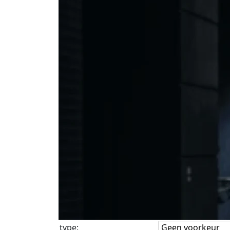
type
: