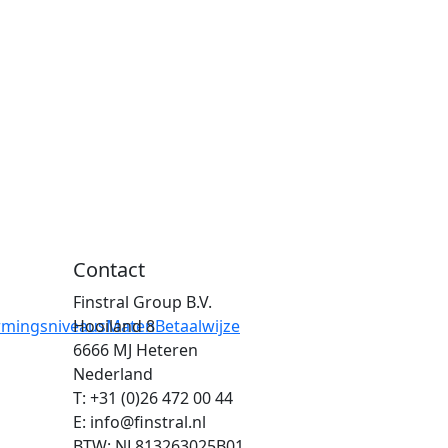
Contact
Finstral Group B.V.
rmingsniveaus
Hooiland 8
Maten
Betaalwijze
6666 MJ Heteren
Nederland
T: +31 (0)26 472 00 44
E: info@finstral.nl
BTW: NL813263025B01