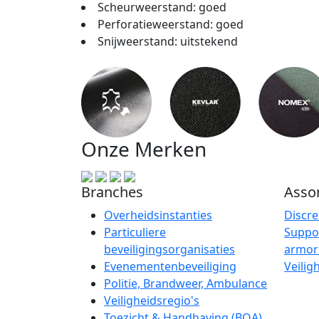
Scheurweerstand: goed
Perforatieweerstand: goed
Snijweerstand: uitstekend
Onze Merken
Branches
Asso
Overheidsinstanties
Discre
Particuliere
Suppo
beveiligingsorganisaties
armo
Evenementenbeveiliging
Veilig
Politie, Brandweer, Ambulance
Veiligheidsregio's
Toezicht & Handhaving (BOA)