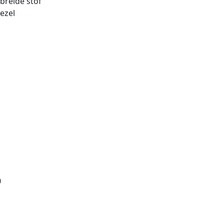
reide stof
ezel
0