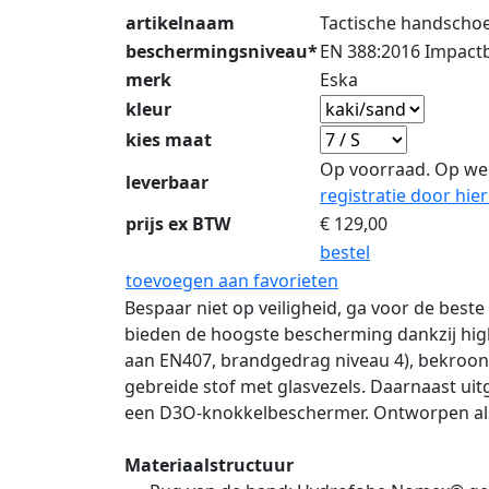
artikelnaam
Tactische handschoe
beschermingsniveau*
EN 388:2016 Impact
merk
Eska
kleur
kies maat
Op voorraad. Op we
leverbaar
registratie door hier
prijs ex BTW
€
129,00
bestel
toevoegen aan favorieten
Bespaar niet op veiligheid, ga voor de be
bieden de hoogste bescherming dankzij high
aan EN407, brandgedrag niveau 4), bekroon
gebreide stof met glasvezels. Daarnaast ui
een D3O-knokkelbeschermer. Ontworpen als
Materiaalstructuur