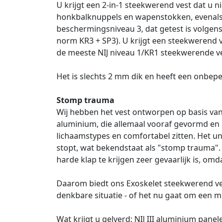
U krijgt een 2-in-1 steekwerend vest dat u
honkbalknuppels en wapenstokken, evenals t
beschermingsniveau 3, dat getest is volgen
norm KR3 + SP3). U krijgt een steekwerend ve
de meeste NIJ niveau 1/KR1 steekwerende ve
Het is slechts 2 mm dik en heeft een onbeper
Stomp trauma
Wij hebben het vest ontworpen op basis van 
aluminium, die allemaal vooraf gevormd en m
lichaamstypes en comfortabel zitten. Het u
stopt, wat bekendstaat als "stomp trauma".
harde klap te krijgen zeer gevaarlijk is, om
Daarom biedt ons Exoskelet steekwerend ve
denkbare situatie - of het nu gaat om een 
Wat krijgt u gelverd: NIJ III aluminium pan