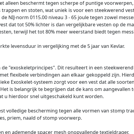
 niet alleen beschermt tegen scherpe of puntige voorwerpe
rappen en stoten, wat uniek is voor een steekwerend vest
s de NIJ-norm 0115.00 niveau 3 - 65 joule tegen zowel mess
st dat tot 50% lichter is dan vergelijkbare vesten op de mark
sten, terwijl het tot 80% meer weerstand biedt tegen mess
kte levensduur in vergelijking met de 5 jaar van Kevlar.
de "exoskeletprincipes". Dit resulteert in een steekwerend
et flexibele verbindingen aan elkaar gekoppeld zijn. Hierd
nieke Exoskelet-systeem zorgt voor een vest dat alle soor
 Het is belangrijk te begrijpen dat de kans om aangevalle
dat u hierdoor snel uitgeschakeld kunt worden.
st volledige bescherming tegen alle vormen van stomp tra
mes, priem, naald of stomp voorwerp.
elen en ademende spacer mesh onopvallende textieldrager.