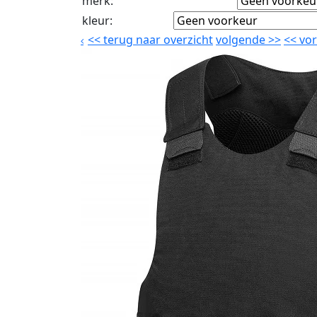
merk
:
kleur
:
<<
terug naar overzicht
volgende
>>
<<
vor