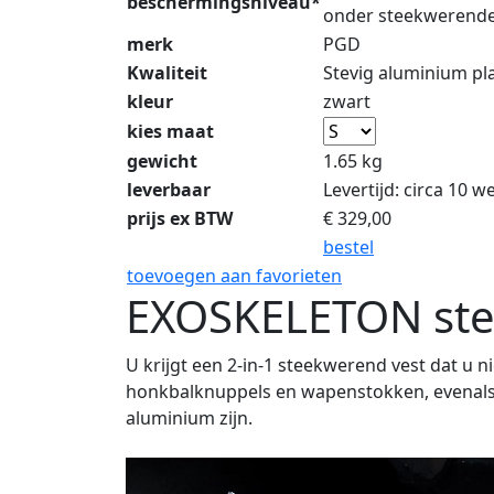
beschermingsniveau*
onder steekwerende 
merk
PGD
Kwaliteit
Stevig aluminium pla
kleur
zwart
kies maat
gewicht
1.65 kg
leverbaar
Levertijd: circa 10 
prijs ex BTW
€
329,00
bestel
toevoegen aan favorieten
EXOSKELETON ste
U krijgt een 2-in-1 steekwerend vest dat u
honkbalknuppels en wapenstokken, evenals 
aluminium zijn.