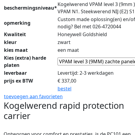
Kogelwerend VPAM level 3 (9mm 
beschermingsniveau*
VPAM N1. Steekwerend NIJ (E2) S1 
Custom made oplossing(en) en/of
opmerking
nodig? Bel met 026-4720044
Kwaliteit
Honeywell Goldshield
kleur
zwart
kies maat
een maat
Kies (extra) harde
platen
leverbaar
Levertijd: 2-3 werkdagen
prijs ex BTW
€
337,00
bestel
toevoegen aan favorieten
Kogelwerend rapid protection
carrier
Ontworpen voor comfort en prestaties, is de PC101 een