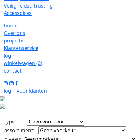
Veiligheidsuitrusting
Accessoires
home
Over ons
projecten
Klantenservice
login
winkelwagen (
0
)
contact
login voor klanten
type
:
assortiment
:
niveau
: