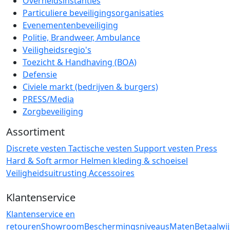
Overheidsinstanties
Particuliere beveiligingsorganisaties
Evenementenbeveiliging
Politie, Brandweer, Ambulance
Veiligheidsregio's
Toezicht & Handhaving (BOA)
Defensie
Civiele markt (bedrijven & burgers)
PRESS/Media
Zorgbeveiliging
Assortiment
Discrete vesten
Tactische vesten
Support vesten
Press
Hard & Soft armor
Helmen
kleding & schoeisel
Veiligheidsuitrusting
Accessoires
Klantenservice
Klantenservice en
retouren
Showroom
Beschermingsniveaus
Maten
Betaalwi