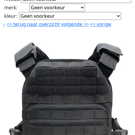
merk
:
kleur
:
<<
terug naar overzicht
volgende
>>
<<
vorige