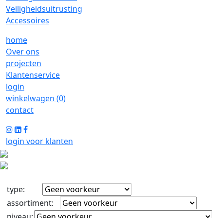
Veiligheidsuitrusting
Accessoires
home
Over ons
projecten
Klantenservice
login
winkelwagen (
0
)
contact
login voor klanten
type
:
assortiment
:
niveau
: