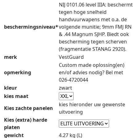
NIJ 0101.06 level IIIA: beschermt
tegen hoge snelheid
handvuurwapens met o.a. de
beschermingsniveau*
volgende munitie; 9mm FMJ RN
& .44 Magnum SJHP. Biedt ook
bescherming tegen scherven
(fragmentatie STANAG 2920).
merk
VestGuard
Custom made oplossing(en)
opmerking
en/of advies nodig? Bel met
026-4720044
kleur
zwart
kies maat
kies hieronder uw gewenste
Kies zachte panelen
uitvoering
Kies (extra) harde
platen
gewicht
4.27 kg (L)