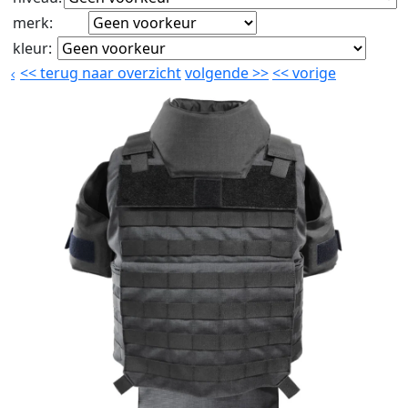
merk
:
kleur
:
<<
terug naar overzicht
volgende
>>
<<
vorige