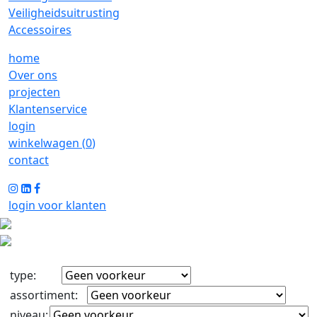
Veiligheidsuitrusting
Accessoires
home
Over ons
projecten
Klantenservice
login
winkelwagen (
0
)
contact
login voor klanten
type
:
assortiment
:
niveau
: