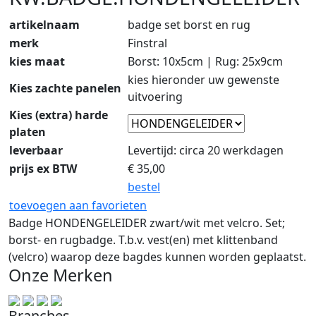
artikelnaam
badge set borst en rug
merk
Finstral
kies maat
Borst: 10x5cm | Rug: 25x9cm
kies hieronder uw gewenste
Kies zachte panelen
uitvoering
Kies (extra) harde
platen
leverbaar
Levertijd: circa 20 werkdagen
prijs ex BTW
€
35,00
bestel
toevoegen aan favorieten
Badge HONDENGELEIDER zwart/wit met velcro. Set;
borst- en rugbadge. T.b.v. vest(en) met klittenband
(velcro) waarop deze bagdes kunnen worden geplaatst.
Onze Merken
Branches