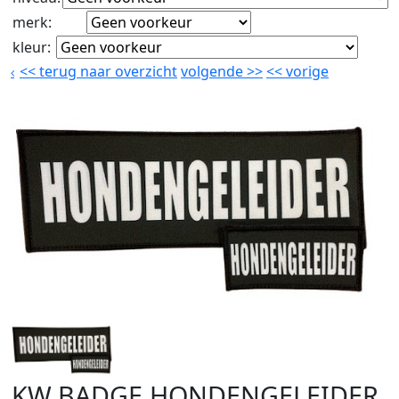
merk
:
kleur
:
<<
terug naar overzicht
volgende
>>
<<
vorige
KW.BADGE.HONDENGELEIDER