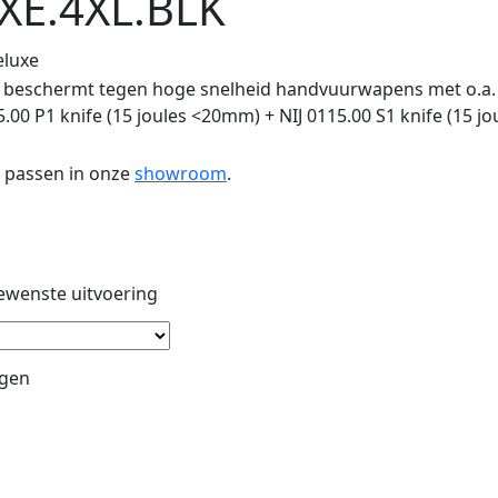
XE.4XL.BLK
eluxe
IIA: beschermt tegen hoge snelheid handvuurwapens met o.a
5.00 P1 knife (15 joules <20mm) + NIJ 0115.00 S1 knife (15 
m passen in onze
showroom
.
ewenste uitvoering
agen