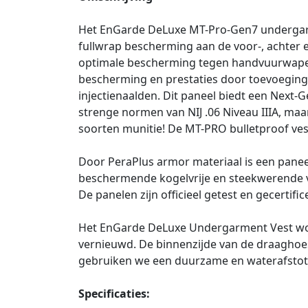
Het EnGarde DeLuxe MT-Pro-Gen7 undergarmen
fullwrap bescherming aan de voor-, achter 
optimale bescherming tegen handvuurwapen
bescherming en prestaties door toevoeging 
injectienaalden. Dit paneel biedt een Next
strenge normen van NIJ .06 Niveau IIIA, ma
soorten munitie! De MT-PRO bulletproof vest
Door PeraPlus armor materiaal is een paneel
beschermende kogelvrije en steekwerende ve
De panelen zijn officieel getest en gecertifi
Het EnGarde DeLuxe Undergarment Vest word
vernieuwd. De binnenzijde van de draaghoe
gebruiken we een duurzame en waterafstotend
Specificaties: