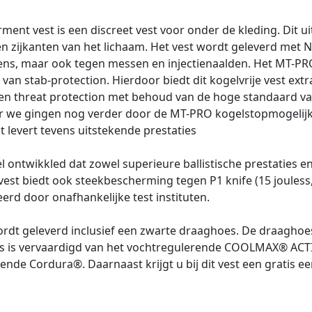
t vest is een discreet vest voor onder de kleding. Dit ui
en zijkanten van het lichaam. Het vest wordt geleverd met
s, maar ook tegen messen en injectienaalden. Het MT-PRO
van stab-protection. Hierdoor biedt dit kogelvrije vest e
-Gen threat protection met behoud van de hoge standaard 
ar we gingen nog verder door de MT-PRO kogelstopmogelijk
 levert tevens uitstekende prestaties
 ontwikkled dat zowel superieure ballistische prestaties 
st biedt ook steekbescherming tegen P1 knife (15 jouless,
ceerd door onafhankelijke test instituten.
t geleverd inclusief een zwarte draaghoes. De draaghoes 
s is vervaardigd van het vochtregulerende COOLMAX® ACTIV
e Cordura®. Daarnaast krijgt u bij dit vest een gratis ee