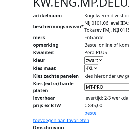
KW.ENG.MP.DELU
artikelnaam
Kogelwerend vest d
NIJ 0101.06 level I
beschermingsniveau*
Tokarev FMJ. NIJ 011
merk
EnGarde
opmerking
Bestel online of ko
Kwaliteit
Pera-PLUS
kleur
kies maat
Kies zachte panelen
kies hieronder uw g
Kies (extra) harde
platen
leverbaar
levertijd: 2-3 werkd
prijs ex BTW
€
845,00
bestel
toevoegen aan favorieten
Omschrijving