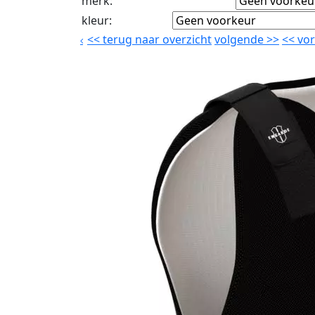
merk
:
kleur
:
<<
terug naar overzicht
volgende
>>
<<
vor