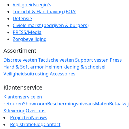
Veiligheidsregio's
Toezicht & Handhaving (BOA)
Defensie
Civiele markt (bedrijven & burgers)
PRESS/Media
Zorgbeveiliging
Assortiment
Discrete vesten
Tactische vesten
Support vesten
Press
Hard & Soft armor
Helmen
kleding & schoeisel
Veiligheidsuitrusting
Accessoires
Klantenservice
Klantenservice en
retouren
Showroom
Beschermingsniveaus
Maten
Betaalwi
& levering
Over ons
Projecten
Nieuws
Registratie
Blog
Contact