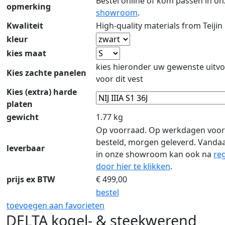
Bestel online of kom passen in on
opmerking
showroom
.
Kwaliteit
High-quality materials from Teijin
kleur
kies maat
kies hieronder uw gewenste uitvo
Kies zachte panelen
voor dit vest
Kies (extra) harde
platen
gewicht
1.77 kg
Op voorraad. Op werkdagen voor
besteld, morgen geleverd. Vanda
leverbaar
in onze showroom kan ook na
reg
door hier te klikken
.
prijs ex BTW
€
499,00
bestel
toevoegen aan favorieten
DELTA kogel- & steekwerend