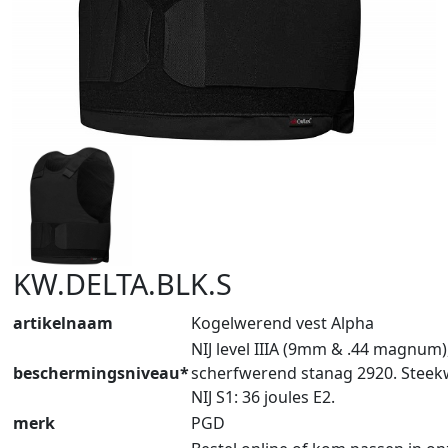
KW.DELTA.BLK.S
artikelnaam
Kogelwerend vest Alpha
NIJ level IIIA (9mm & .44 magnum)
beschermingsniveau*
scherfwerend stanag 2920. Stee
NIJ S1: 36 joules E2.
merk
PGD