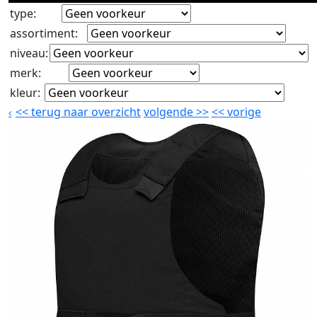
type
:
assortiment
:
niveau
:
merk
:
kleur
:
<<
terug naar overzicht
volgende
>>
<<
vorige