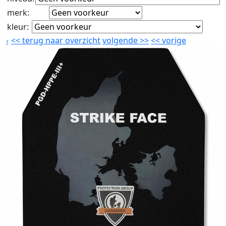
merk
:
kleur
:
<<
terug naar overzicht
volgende
>>
<<
vorige