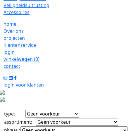
Veiligheidsuitrusting
Accessoires
home
Over ons
projecten
Klantenservice
login
winkelwagen (
0
)
contact
login voor klanten
type
:
assortiment
:
niveau
: