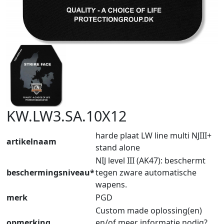
KW.LW3.SA.10X12
harde plaat LW line multi NJIII+
artikelnaam
stand alone
NIJ level III (AK47): beschermt
beschermingsniveau*
tegen zware automatische
wapens.
merk
PGD
Custom made oplossing(en)
opmerking
en/of meer informatie nodig?