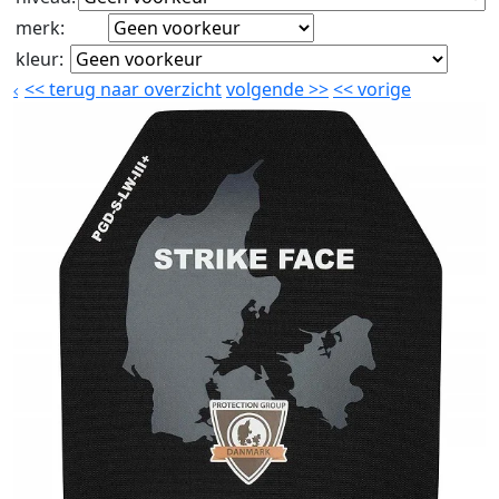
merk
:
kleur
:
<<
terug naar overzicht
volgende
>>
<<
vorige