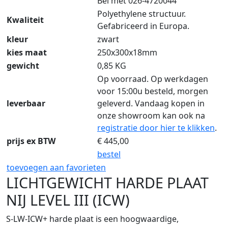
Bel met 026-4720044
Polyethylene structuur.
Kwaliteit
Gefabriceerd in Europa.
kleur
zwart
kies maat
250x300x18mm
gewicht
0,85 KG
Op voorraad. Op werkdagen
voor 15:00u besteld, morgen
leverbaar
geleverd. Vandaag kopen in
onze showroom kan ook na
registratie door hier te klikken
.
prijs ex BTW
€
445,00
bestel
toevoegen aan favorieten
LICHTGEWICHT HARDE PLAAT
NIJ LEVEL III (ICW)
S-LW-ICW+ harde plaat is een hoogwaardige,