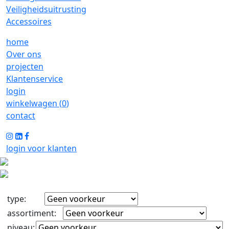
Veiligheidsuitrusting
Accessoires
home
Over ons
projecten
Klantenservice
login
winkelwagen (
0
)
contact
login voor klanten
type
:
assortiment
:
niveau
: