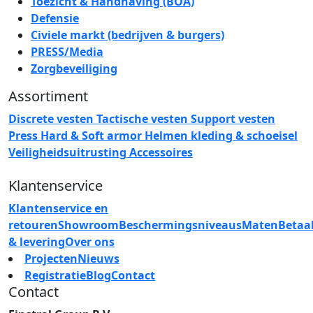
Toezicht & Handhaving (BOA)
Defensie
Civiele markt (bedrijven & burgers)
PRESS/Media
Zorgbeveiliging
Assortiment
Discrete vesten
Tactische vesten
Support vesten
Press
Hard & Soft armor
Helmen
kleding & schoeisel
Veiligheidsuitrusting
Accessoires
Klantenservice
Klantenservice en
retouren
Showroom
Beschermingsniveaus
Maten
Betaa
& levering
Over ons
Projecten
Nieuws
Registratie
Blog
Contact
Contact