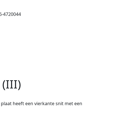
26-4720044
(III)
 plaat heeft een vierkante snit met een