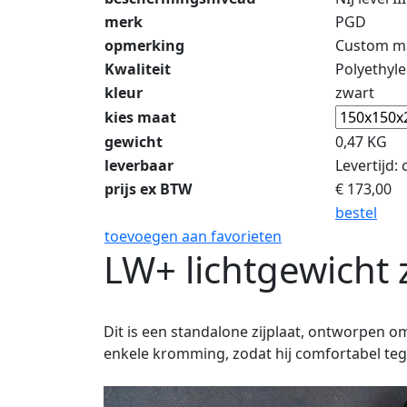
merk
PGD
opmerking
Custom ma
Kwaliteit
Polyethyle
kleur
zwart
kies maat
gewicht
0,47 KG
leverbaar
Levertijd:
prijs ex BTW
€
173,00
bestel
toevoegen aan favorieten
LW+ lichtgewicht zi
Dit is een standalone zijplaat, ontworpen o
enkele kromming, zodat hij comfortabel teg