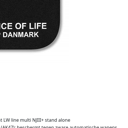
t LW line multi NJIII+ stand alone
III (AK47): beschermt tegen zware automatische wapens.