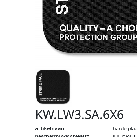
KW.LW3.SA.6X6
artikelnaam
harde plaa
beschermingsniveau*
NIJ level 