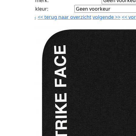
merk
:
kleur
:
<<
terug naar overzicht
volgende
>>
<<
vor