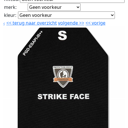
merk
:
kleur
:
<<
terug naar overzicht
volgende
>>
<<
vorige