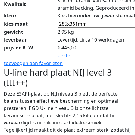
Silicon ceramic van Saint Gobain 
Kwaliteit
aramid backing. Geproduceerd in
kleur
Kies hieronder uw gewenste maa
kies maat
gewicht
2.95 kg
leverbaar
Levertijd: circa 10 werkdagen
prijs ex BTW
€
443,00
bestel
toevoegen aan favorieten
U-line hard plaat NIJ level 3
(III++)
Deze ESAPI-plaat op NIJ niveau 3 biedt de perfecte
balans tussen effectieve bescherming en optimaal
presteren. PGD U-line niveau 3 is onze lichtste
keramische plaat, met slechts 2,15 kilo, omdat hij
vervaardigd is uit siliciumcarbide-keramiek.
Tegelijkertijd maakt dit de plaat extreem sterk, zodat hij