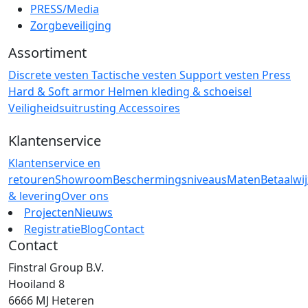
PRESS/Media
Zorgbeveiliging
Assortiment
Discrete vesten
Tactische vesten
Support vesten
Press
Hard & Soft armor
Helmen
kleding & schoeisel
Veiligheidsuitrusting
Accessoires
Klantenservice
Klantenservice en
retouren
Showroom
Beschermingsniveaus
Maten
Betaalwi
& levering
Over ons
Projecten
Nieuws
Registratie
Blog
Contact
Contact
Finstral Group B.V.
Hooiland 8
6666 MJ Heteren