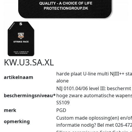
KW.U3.SA.XL
harde plaat U-line multi NJIII++ st
artikelnaam
alone
NIJ 0101.04/06 level III: bescherm
beschermingsniveau*
hoge zware automatische wapen
SS109
merk
PGD
Custom made oplossing(en) en/o
opmerking
informatie nodig? Bel met 026-47