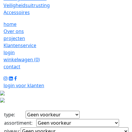
Veiligheidsuitrusting
Accessoires
home
Over ons
projecten
Klantenservice
login
winkelwagen (
0
)
contact
login voor klanten
type
:
assortiment
:
niveau
: