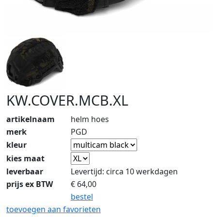
KW.COVER.MCB.XL
artikelnaam
helm hoes
merk
PGD
kleur
kies maat
leverbaar
Levertijd: circa 10 werkdagen
prijs ex BTW
€
64,00
bestel
toevoegen aan favorieten