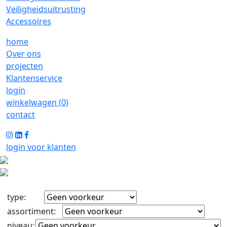
Veiligheidsuitrusting
Accessoires
home
Over ons
projecten
Klantenservice
login
winkelwagen (
0
)
contact
login voor klanten
type
:
assortiment
:
niveau
: