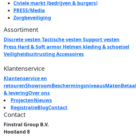
Civiele markt (bedrijven & burgers)
PRESS/Media
Zorgbeveiliging
Assortiment
Discrete vesten
Tactische vesten
Support vesten
Press
Hard & Soft armor
Helmen
kleding & schoeisel
Veiligheidsuitrusting
Accessoires
Klantenservice
Klantenservice en
retouren
Showroom
Beschermingsniveaus
Maten
Betaa
& levering
Over ons
Projecten
Nieuws
Registratie
Blog
Contact
Contact
Finstral Group B.V.
Hooiland 8