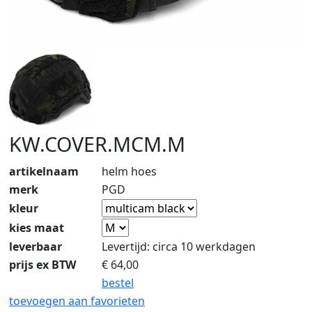
KW.COVER.MCM.M
artikelnaam
helm hoes
merk
PGD
kleur
kies maat
leverbaar
Levertijd: circa 10 werkdagen
prijs ex BTW
€
64,00
bestel
toevoegen aan favorieten