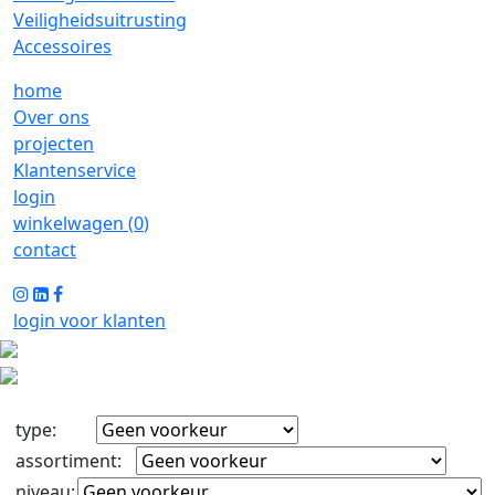
Veiligheidsuitrusting
Accessoires
home
Over ons
projecten
Klantenservice
login
winkelwagen (
0
)
contact
login voor klanten
type
:
assortiment
:
niveau
: