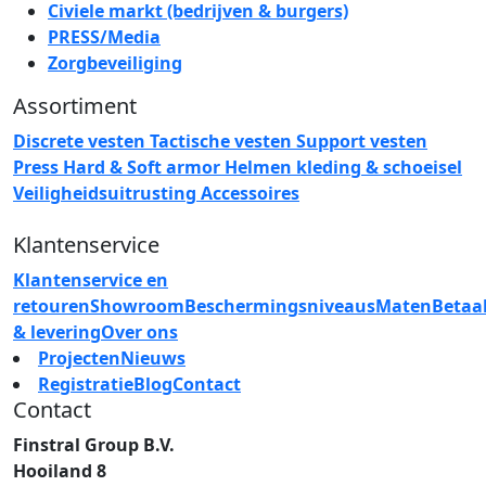
Civiele markt (bedrijven & burgers)
PRESS/Media
Zorgbeveiliging
Assortiment
Discrete vesten
Tactische vesten
Support vesten
Press
Hard & Soft armor
Helmen
kleding & schoeisel
Veiligheidsuitrusting
Accessoires
Klantenservice
Klantenservice en
retouren
Showroom
Beschermingsniveaus
Maten
Betaa
& levering
Over ons
Projecten
Nieuws
Registratie
Blog
Contact
Contact
Finstral Group B.V.
Hooiland 8