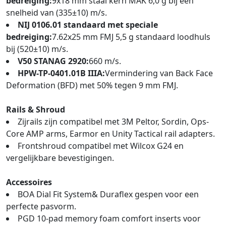
bedreiging:
9x18 mm staal kern MAK 6,0 g bij een
snelheid van (335±10) m/s.
NIJ 0106.01 standaard met speciale
bedreiging:
7.62x25 mm FMJ 5,5 g standaard loodhuls
bij (520±10) m/s.
V50 STANAG 2920:
660 m/s.
HPW-TP-0401.01B IIIA:
Vermindering van Back Face
Deformation (BFD) met 50% tegen 9 mm FMJ.
Rails & Shroud
Zijrails zijn compatibel met 3M Peltor, Sordin, Ops-
Core AMP arms, Earmor en Unity Tactical rail adapters.
Frontshroud compatibel met Wilcox G24 en
vergelijkbare bevestigingen.
Accessoires
BOA Dial Fit System& Duraflex gespen voor een
perfecte pasvorm.
PGD 10-pad memory foam comfort inserts voor