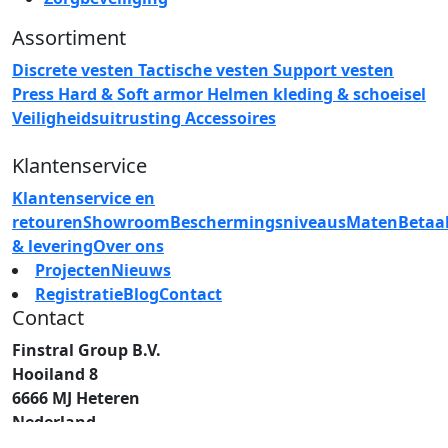
Assortiment
Discrete vesten
Tactische vesten
Support vesten
Press
Hard & Soft armor
Helmen
kleding & schoeisel
Veiligheidsuitrusting
Accessoires
Klantenservice
Klantenservice en
retouren
Showroom
Beschermingsniveaus
Maten
Betaa
& levering
Over ons
Projecten
Nieuws
Registratie
Blog
Contact
Contact
Finstral Group B.V.
Hooiland 8
6666 MJ Heteren
Nederland
T: +31 (0)26 472 00 44