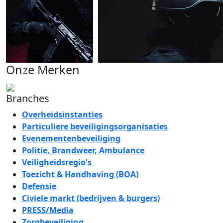
Onze Merken
Branches
Overheidsinstanties
Particuliere beveiligingsorganisaties
Evenementenbeveiliging
Politie, Brandweer, Ambulance
Veiligheidsregio's
Toezicht & Handhaving (BOA)
Defensie
Civiele markt (bedrijven & burgers)
PRESS/Media
Zorgbeveiliging