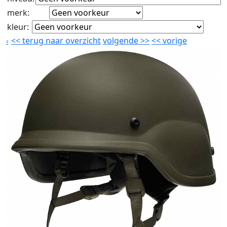
merk
:
kleur
:
<<
terug naar overzicht
volgende
>>
<<
vorige