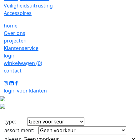
Veiligheidsuitrusting
Accessoires
home
Over ons
projecten
Klantenservice
login
winkelwagen (
0
)
contact
login voor klanten
type
:
assortiment
:
niveau
: