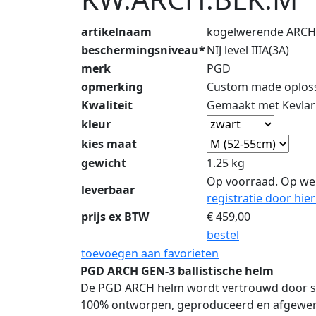
artikelnaam
kogelwerende ARCH
beschermingsniveau*
NIJ level IIIA(3A)
merk
PGD
opmerking
Custom made oplossi
Kwaliteit
Gemaakt met Kevlar
kleur
kies maat
gewicht
1.25 kg
Op voorraad. Op we
leverbaar
registratie door hier
prijs ex BTW
€
459,00
bestel
toevoegen aan favorieten
PGD ARCH GEN-3 ballistische helm
De PGD ARCH helm wordt vertrouwd door spec
100% ontworpen, geproduceerd en afgewerk