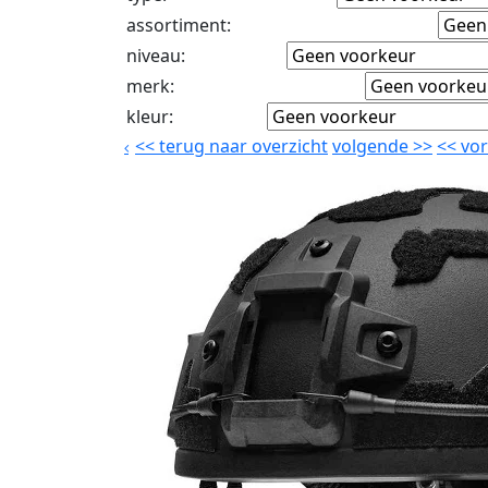
assortiment
:
niveau
:
merk
:
kleur
:
<<
terug naar overzicht
volgende
>>
<<
vor