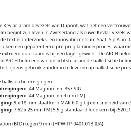
Kevlar-aramidevezels van Dupont, wat het een vertrouwde
lm begint zijn leven in Zwitserland als ruwe Kevlar-vezels
 textielonderzoeks- en innovatiecentrum Saati S.p.A. in It
ebruiken een gepatenteerd pre-preg lamineerproces, waarm
extreem duurzaam is bij een lager gewicht. De ARCH helm we
e ARCH helm een van de lichtste aramide ballistische helm
t tijdens gebruik zonder in te leveren op ballistische pres
ballistische dreigingen:
 dreigingen:
.44 Magnum en .357 SIG.
 dreigingen:
.44 Magnum en 9 mm FMJ.
iging:
9 x 18 mm staal kern MAK 6,0 g bij een snelheid van 
iging:
7,62 x 25 mm FMJ 5,5 g standaard loodkern bij (520±1
tion (BFD) tegen 9 mm (HPW-TP-0401.01B IIIA).