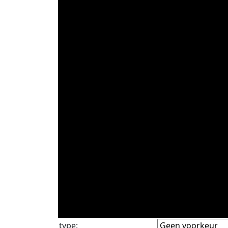
type
: