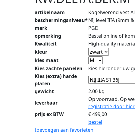
artikelnaam
Kogelwerend vest A
beschermingsniveau*
NIJ level IIIA (9mm 
merk
PGD
opmerking
Bestel online of ko
Kwaliteit
High-quality materia
kleur
kies maat
Kies zachte panelen
kies hieronder uw ge
Kies (extra) harde
platen
gewicht
2.00 kg
Op voorraad. Op we
leverbaar
registratie door hier
prijs ex BTW
€
499,00
bestel
toevoegen aan favorieten