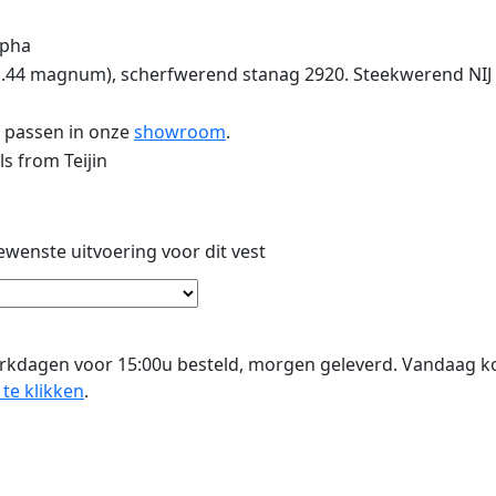
lpha
& .44 magnum), scherfwerend stanag 2920. Steekwerend NIJ S
m passen in onze
showroom
.
ls from Teijin
wenste uitvoering voor dit vest
rkdagen voor 15:00u besteld, morgen geleverd. Vandaag 
 te klikken
.