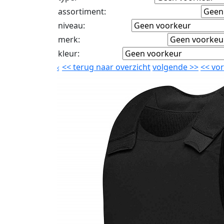
assortiment
:
niveau
:
merk
:
kleur
:
<<
terug naar overzicht
volgende
>>
<<
vor