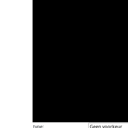
type
: