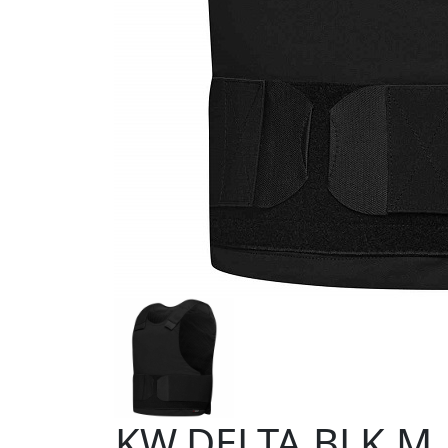
KW.DELTA.BLK.M