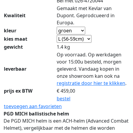
Bel met 026-4720044
Gemaakt met Kevlar van
Kwaliteit
Dupont. Geprodcueerd in
Europa.
kleur
kies maat
gewicht
1.4 kg
Op voorraad. Op werkdagen
voor 15:00u besteld, morgen
leverbaar
geleverd. Vandaag kopen in
onze showroom kan ook na
registratie door hier te klikken
.
prijs ex BTW
€
459,00
bestel
toevoegen aan favorieten
PGD MICH ballistische helm
De PGD MICH helm is een ACH-helm (Advanced Combat
Helmet), vergelijkbaar met de helmen die worden