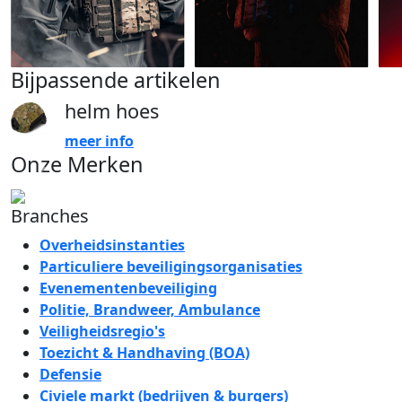
Bijpassende artikelen
helm hoes
meer info
Onze Merken
Branches
Overheidsinstanties
Particuliere beveiligingsorganisaties
Evenementenbeveiliging
Politie, Brandweer, Ambulance
Veiligheidsregio's
Toezicht & Handhaving (BOA)
Defensie
Civiele markt (bedrijven & burgers)