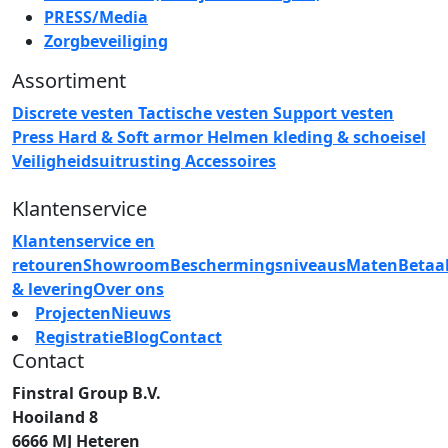
PRESS/Media
Zorgbeveiliging
Assortiment
Discrete vesten
Tactische vesten
Support vesten
Press
Hard & Soft armor
Helmen
kleding & schoeisel
Veiligheidsuitrusting
Accessoires
Klantenservice
Klantenservice en
retouren
Showroom
Beschermingsniveaus
Maten
Betaa
& levering
Over ons
Projecten
Nieuws
Registratie
Blog
Contact
Contact
Finstral Group B.V.
Hooiland 8
6666 MJ Heteren