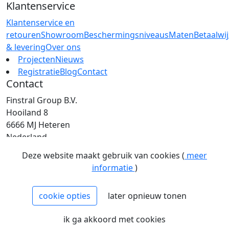
Klantenservice
Klantenservice en
retouren
Showroom
Beschermingsniveaus
Maten
Betaalwi
& levering
Over ons
Projecten
Nieuws
Registratie
Blog
Contact
Contact
Finstral Group B.V.
Hooiland 8
6666 MJ Heteren
Nederland
T: +31 (0)26 472 00 44
Deze website maakt gebruik van cookies (
meer
E: info@finstral.nl
informatie
)
BTW: NL813263025B01
EORI: NL813263025
cookie opties
later opnieuw tonen
NCAGE: H2NM0
KvK: 09086747
ik ga akkoord met cookies