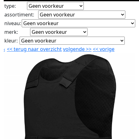
type
:
assortiment
:
niveau
:
merk
:
kleur
:
<<
terug naar overzicht
volgende
>>
<<
vorige