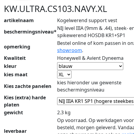
KW.ULTRA.CS103.NAVY.XL
artikelnaam
Kogelwerend support vest
NIJ level IIIA (9mm & .44), steek- e
beschermingsniveau*
spikewerend HOSDB KR1+SP1
Bestel online of kom passen in on
opmerking
showroom
.
Kwaliteit
Honeywell & Avient Dyneema
kleur
kies maat
kies hieronder uw gewenste
Kies zachte panelen
beschermingsniveau
Kies (extra) harde
platen
gewicht
2.3 kg
Op voorraad. Op werkdagen voor
besteld, morgen geleverd. Vanda
leverbaar