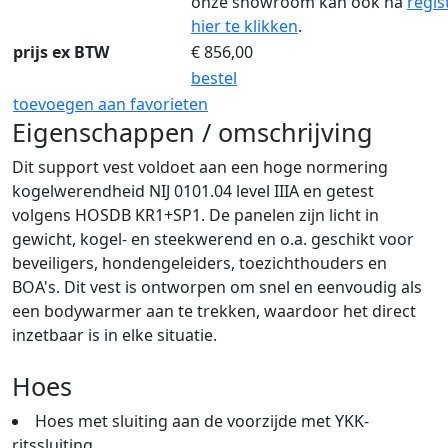
onze showroom kan ook na
regis
hier te klikken
.
prijs ex BTW
€
856,00
bestel
toevoegen aan favorieten
Eigenschappen / omschrijving
Dit support vest voldoet aan een hoge normering
kogelwerendheid NIJ 0101.04 level IIIA en getest
volgens HOSDB KR1+SP1. De panelen zijn licht in
gewicht, kogel- en steekwerend en o.a. geschikt voor
beveiligers, hondengeleiders, toezichthouders en
BOA's. Dit vest is ontworpen om snel en eenvoudig als
een bodywarmer aan te trekken, waardoor het direct
inzetbaar is in elke situatie.
Hoes
Hoes met sluiting aan de voorzijde met YKK-
ritssluiting