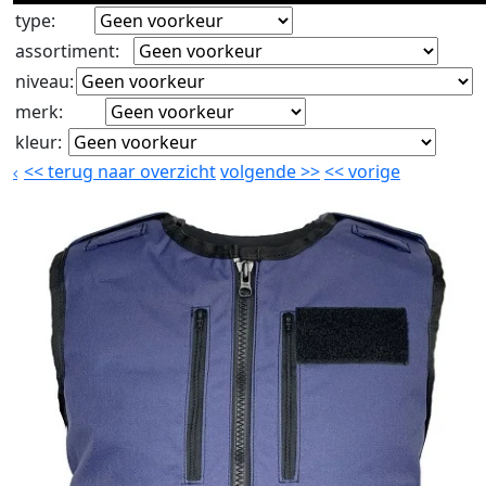
type
:
assortiment
:
niveau
:
merk
:
kleur
:
<<
terug naar overzicht
volgende
>>
<<
vorige