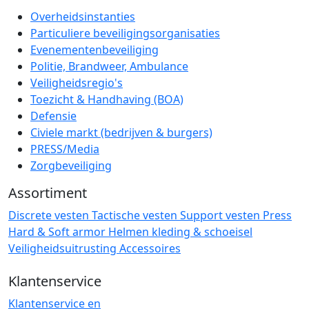
Overheidsinstanties
Particuliere beveiligingsorganisaties
Evenementenbeveiliging
Politie, Brandweer, Ambulance
Veiligheidsregio's
Toezicht & Handhaving (BOA)
Defensie
Civiele markt (bedrijven & burgers)
PRESS/Media
Zorgbeveiliging
Assortiment
Discrete vesten
Tactische vesten
Support vesten
Press
Hard & Soft armor
Helmen
kleding & schoeisel
Veiligheidsuitrusting
Accessoires
Klantenservice
Klantenservice en