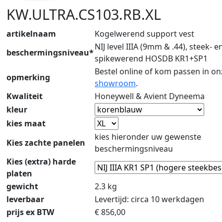
KW.ULTRA.CS103.RB.XL
artikelnaam
Kogelwerend support vest
NIJ level IIIA (9mm & .44), steek- e
beschermingsniveau*
spikewerend HOSDB KR1+SP1
Bestel online of kom passen in on
opmerking
showroom
.
Kwaliteit
Honeywell & Avient Dyneema
kleur
kies maat
kies hieronder uw gewenste
Kies zachte panelen
beschermingsniveau
Kies (extra) harde
platen
gewicht
2.3 kg
leverbaar
Levertijd: circa 10 werkdagen
prijs ex BTW
€
856,00