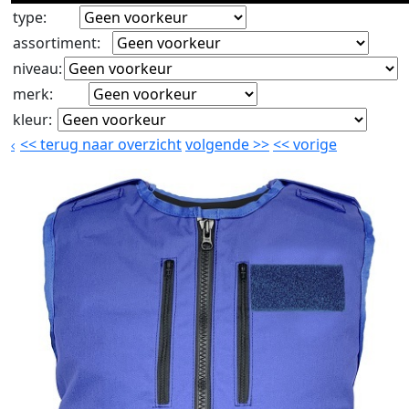
type
:
assortiment
:
niveau
:
merk
:
kleur
:
<<
terug naar overzicht
volgende
>>
<<
vorige