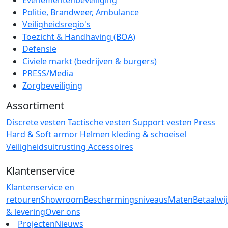
Politie, Brandweer, Ambulance
Veiligheidsregio's
Toezicht & Handhaving (BOA)
Defensie
Civiele markt (bedrijven & burgers)
PRESS/Media
Zorgbeveiliging
Assortiment
Discrete vesten
Tactische vesten
Support vesten
Press
Hard & Soft armor
Helmen
kleding & schoeisel
Veiligheidsuitrusting
Accessoires
Klantenservice
Klantenservice en
retouren
Showroom
Beschermingsniveaus
Maten
Betaalwi
& levering
Over ons
Projecten
Nieuws