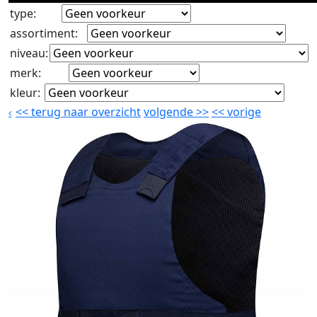
type
:
assortiment
:
niveau
:
merk
:
kleur
:
<<
terug naar overzicht
volgende
>>
<<
vorige