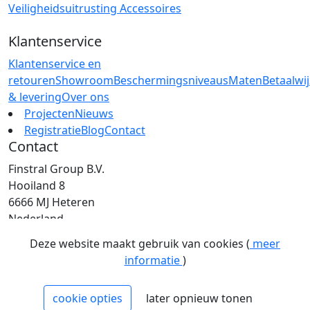
Veiligheidsuitrusting
Accessoires
Klantenservice
Klantenservice en
retouren
Showroom
Beschermingsniveaus
Maten
Betaalwi
& levering
Over ons
Projecten
Nieuws
Registratie
Blog
Contact
Contact
Finstral Group B.V.
Hooiland 8
6666 MJ Heteren
Nederland
T: +31 (0)26 472 00 44
Deze website maakt gebruik van cookies (
meer
E: info@finstral.nl
informatie
)
BTW: NL813263025B01
EORI: NL813263025
cookie opties
later opnieuw tonen
NCAGE: H2NM0