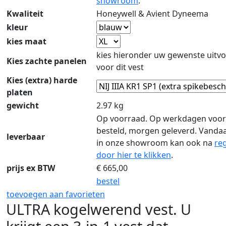
showroom
.
Kwaliteit
Honeywell & Avient Dyneema
kleur
kies maat
kies hieronder uw gewenste uitvo
Kies zachte panelen
voor dit vest
Kies (extra) harde
platen
gewicht
2.97 kg
Op voorraad. Op werkdagen voor
besteld, morgen geleverd. Vanda
leverbaar
in onze showroom kan ook na
reg
door hier te klikken
.
prijs ex BTW
€
665,00
bestel
toevoegen aan favorieten
ULTRA kogelwerend vest. U