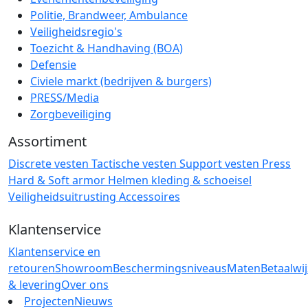
Politie, Brandweer, Ambulance
Veiligheidsregio's
Toezicht & Handhaving (BOA)
Defensie
Civiele markt (bedrijven & burgers)
PRESS/Media
Zorgbeveiliging
Assortiment
Discrete vesten
Tactische vesten
Support vesten
Press
Hard & Soft armor
Helmen
kleding & schoeisel
Veiligheidsuitrusting
Accessoires
Klantenservice
Klantenservice en
retouren
Showroom
Beschermingsniveaus
Maten
Betaalwi
& levering
Over ons
Projecten
Nieuws