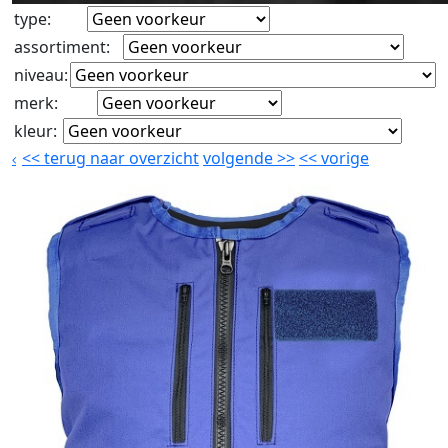
type
:
assortiment
:
niveau
:
merk
:
kleur
:
<<
terug naar overzicht
volgende
>>
<<
vorige