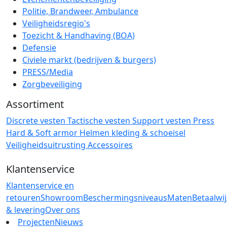
Politie, Brandweer, Ambulance
Veiligheidsregio's
Toezicht & Handhaving (BOA)
Defensie
Civiele markt (bedrijven & burgers)
PRESS/Media
Zorgbeveiliging
Assortiment
Discrete vesten
Tactische vesten
Support vesten
Press
Hard & Soft armor
Helmen
kleding & schoeisel
Veiligheidsuitrusting
Accessoires
Klantenservice
Klantenservice en
retouren
Showroom
Beschermingsniveaus
Maten
Betaalwi
& levering
Over ons
Projecten
Nieuws