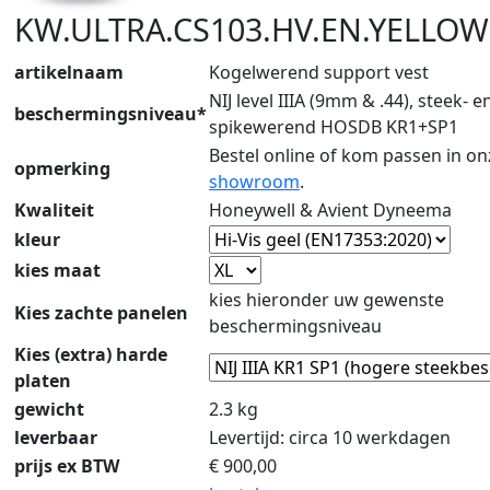
KW.ULTRA.CS103.HV.EN.YELLOW
artikelnaam
Kogelwerend support vest
NIJ level IIIA (9mm & .44), steek- e
beschermingsniveau*
spikewerend HOSDB KR1+SP1
Bestel online of kom passen in on
opmerking
showroom
.
Kwaliteit
Honeywell & Avient Dyneema
kleur
kies maat
kies hieronder uw gewenste
Kies zachte panelen
beschermingsniveau
Kies (extra) harde
platen
gewicht
2.3 kg
leverbaar
Levertijd: circa 10 werkdagen
prijs ex BTW
€
900,00