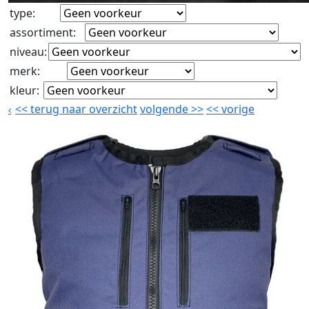
type
:
assortiment
:
niveau
:
merk
:
kleur
:
<<
terug naar overzicht
volgende
>>
<<
vorige