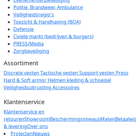
Politie, Brandweer, Ambulance
Veiligheidsregio's
Toezicht & Handhaving (BOA)
Defensie
Civiele markt (bedrijven & burgers)
PRESS/Media
Zorgbeveiliging
Assortiment
Discrete vesten
Tactische vesten
Support vesten
Press
Hard & Soft armor
Helmen
kleding & schoeisel
Veiligheidsuitrusting
Accessoires
Klantenservice
Klantenservice en
retouren
Showroom
Beschermingsniveaus
Maten
Betaalwi
& levering
Over ons
Projecten
Nieuws