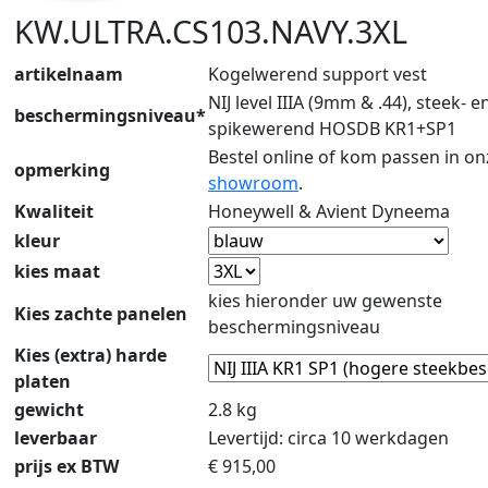
KW.ULTRA.CS103.NAVY.3XL
artikelnaam
Kogelwerend support vest
NIJ level IIIA (9mm & .44), steek- e
beschermingsniveau*
spikewerend HOSDB KR1+SP1
Bestel online of kom passen in on
opmerking
showroom
.
Kwaliteit
Honeywell & Avient Dyneema
kleur
kies maat
kies hieronder uw gewenste
Kies zachte panelen
beschermingsniveau
Kies (extra) harde
platen
gewicht
2.8 kg
leverbaar
Levertijd: circa 10 werkdagen
prijs ex BTW
€
915,00