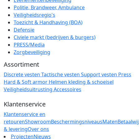
Politie, Brandweer, Ambulance
Veiligheidsregio's
Toezicht & Handhaving (BOA)
Defensie
Civiele markt (bedrijven & burgers)
PRESS/Media
Zorgbeveiliging
Assortiment
Discrete vesten
Tactische vesten
Support vesten
Press
Hard & Soft armor
Helmen
kleding & schoeisel
Veiligheidsuitrusting
Accessoires
Klantenservice
Klantenservice en
retouren
Showroom
Beschermingsniveaus
Maten
Betaalwi
& levering
Over ons
Projecten
Nieuws