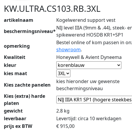
KW.ULTRA.CS103.RB.3XL
artikelnaam
Kogelwerend support vest
NIJ level IIIA (9mm & .44), steek- e
beschermingsniveau*
spikewerend HOSDB KR1+SP1
Bestel online of kom passen in on
opmerking
showroom
.
Kwaliteit
Honeywell & Avient Dyneema
kleur
kies maat
kies hieronder uw gewenste
Kies zachte panelen
beschermingsniveau
Kies (extra) harde
platen
gewicht
2.8 kg
leverbaar
Levertijd: circa 10 werkdagen
prijs ex BTW
€
915,00