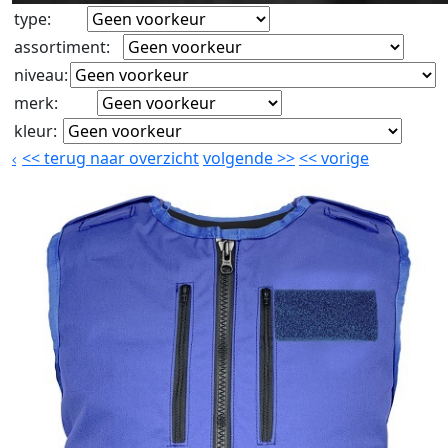
type
:
assortiment
:
niveau
:
merk
:
kleur
:
<<
terug naar overzicht
volgende
>>
<<
vorige