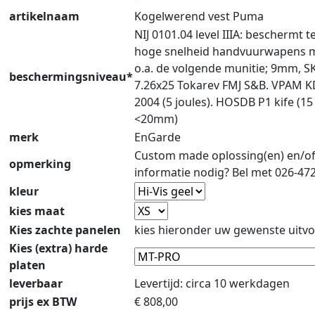
artikelnaam
Kogelwerend vest Puma
NIJ 0101.04 level IIIA: beschermt 
hoge snelheid handvuurwapens 
o.a. de volgende munitie; 9mm, S
beschermingsniveau*
7.26x25 Tokarev FMJ S&B. VPAM 
2004 (5 joules). HOSDB P1 kife (15
<20mm)
merk
EnGarde
Custom made oplossing(en) en/o
opmerking
informatie nodig? Bel met 026-47
kleur
kies maat
Kies zachte panelen
kies hieronder uw gewenste uitvo
Kies (extra) harde
platen
leverbaar
Levertijd: circa 10 werkdagen
prijs ex BTW
€
808,00