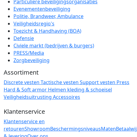
Particuliere beveiligingsorganisaties
Evenementenbeveiliging
Politie, Brandweer, Ambulance
Veiligheidsregio's
Toezicht & Handhaving (BOA)
Defensie
Civiele markt (bedrijven & burgers)
PRESS/Media
Zorgbeveiliging
Assortiment
Discrete vesten
Tactische vesten
Support vesten
Press
Hard & Soft armor
Helmen
kleding & schoeisel
Veiligheidsuitrusting
Accessoires
Klantenservice
Klantenservice en
retouren
Showroom
Beschermingsniveaus
Maten
Betaalwi
& levering
Over ons