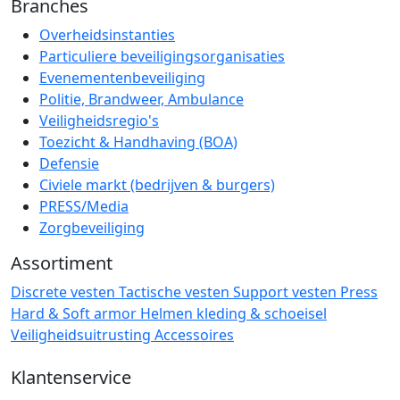
Branches
Overheidsinstanties
Particuliere beveiligingsorganisaties
Evenementenbeveiliging
Politie, Brandweer, Ambulance
Veiligheidsregio's
Toezicht & Handhaving (BOA)
Defensie
Civiele markt (bedrijven & burgers)
PRESS/Media
Zorgbeveiliging
Assortiment
Discrete vesten
Tactische vesten
Support vesten
Press
Hard & Soft armor
Helmen
kleding & schoeisel
Veiligheidsuitrusting
Accessoires
Klantenservice