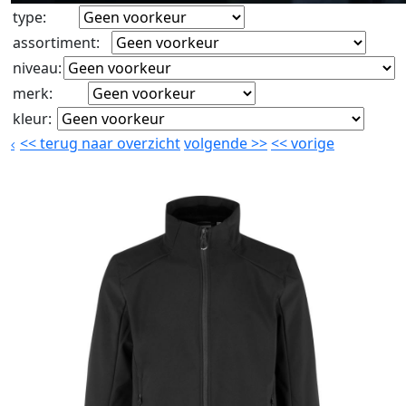
type
:
assortiment
:
niveau
:
merk
:
kleur
:
<<
terug naar overzicht
volgende
>>
<<
vorige