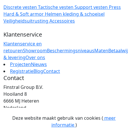
Discrete vesten
Tactische vesten
Support vesten
Press
Hard & Soft armor
Helmen
kleding & schoeisel
Veiligheidsuitrusting
Accessoires
Klantenservice
Klantenservice en
retouren
Showroom
Beschermingsniveaus
Maten
Betaalwi
& levering
Over ons
Projecten
Nieuws
Registratie
Blog
Contact
Contact
Finstral Group B.V.
Hooiland 8
6666 MJ Heteren
Nederland
T: +31 (0)26 472 00 44
Deze website maakt gebruik van cookies (
meer
E: info@finstral.nl
informatie
)