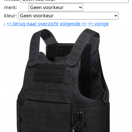
merk
:
kleur
:
<<
terug naar overzicht
volgende
>>
<<
vorige