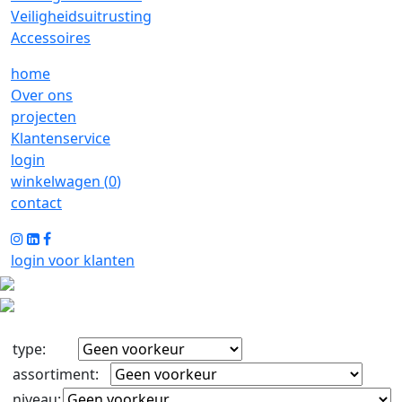
Veiligheidsuitrusting
Accessoires
home
Over ons
projecten
Klantenservice
login
winkelwagen (
0
)
contact
login voor klanten
type
:
assortiment
:
niveau
: