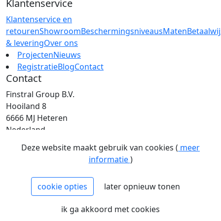
Klantenservice
Klantenservice en
retouren
Showroom
Beschermingsniveaus
Maten
Betaalwi
& levering
Over ons
Projecten
Nieuws
Registratie
Blog
Contact
Contact
Finstral Group B.V.
Hooiland 8
6666 MJ Heteren
Nederland
T: +31 (0)26 472 00 44
Deze website maakt gebruik van cookies (
meer
E: info@finstral.nl
informatie
)
BTW: NL813263025B01
EORI: NL813263025
cookie opties
later opnieuw tonen
NCAGE: H2NM0
KvK: 09086747
ik ga akkoord met cookies