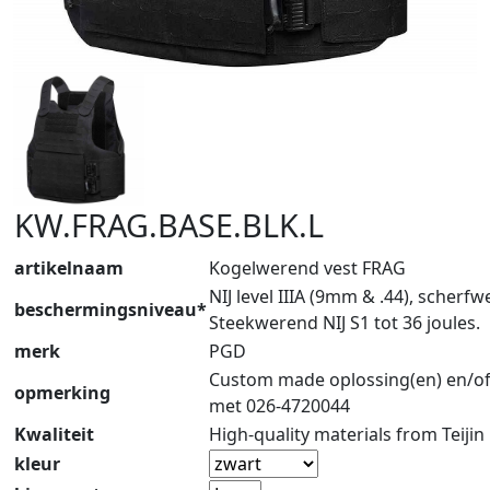
KW.FRAG.BASE.BLK.L
artikelnaam
Kogelwerend vest FRAG
NIJ level IIIA (9mm & .44), scherf
beschermingsniveau*
Steekwerend NIJ S1 tot 36 joules.
merk
PGD
Custom made oplossing(en) en/of
opmerking
met 026-4720044
Kwaliteit
High-quality materials from Teijin
kleur