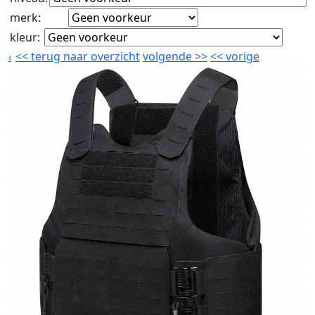
merk
:
kleur
:
<<
terug naar overzicht
volgende
>>
<<
vorige