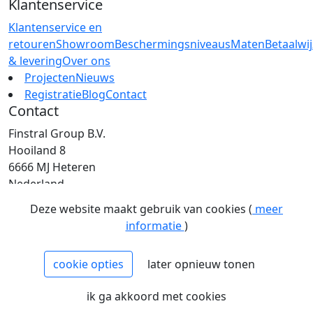
Klantenservice
Klantenservice en
retouren
Showroom
Beschermingsniveaus
Maten
Betaalwi
& levering
Over ons
Projecten
Nieuws
Registratie
Blog
Contact
Contact
Finstral Group B.V.
Hooiland 8
6666 MJ Heteren
Nederland
T: +31 (0)26 472 00 44
Deze website maakt gebruik van cookies (
meer
E: info@finstral.nl
informatie
)
BTW: NL813263025B01
EORI: NL813263025
cookie opties
later opnieuw tonen
NCAGE: H2NM0
KvK: 09086747
ik ga akkoord met cookies