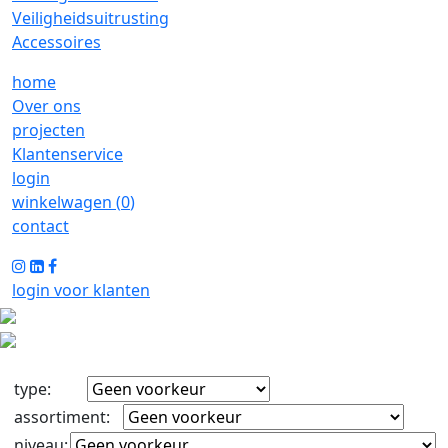
Veiligheidsuitrusting
Accessoires
home
Over ons
projecten
Klantenservice
login
winkelwagen (
0
)
contact
login voor klanten
type
:
assortiment
:
niveau
: