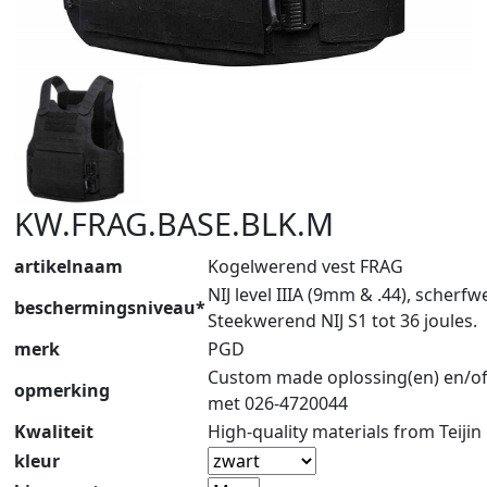
KW.FRAG.BASE.BLK.M
artikelnaam
Kogelwerend vest FRAG
NIJ level IIIA (9mm & .44), scherf
beschermingsniveau*
Steekwerend NIJ S1 tot 36 joules.
merk
PGD
Custom made oplossing(en) en/of
opmerking
met 026-4720044
Kwaliteit
High-quality materials from Teijin
kleur