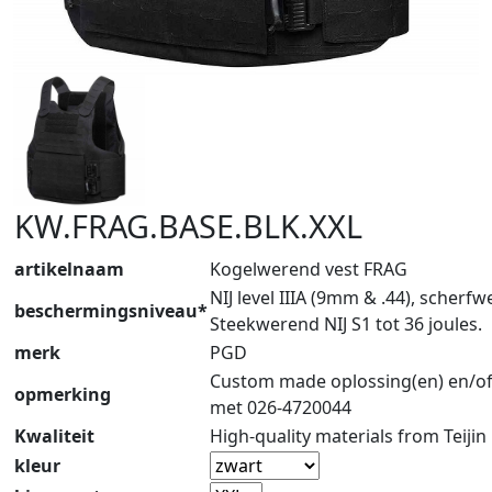
KW.FRAG.BASE.BLK.XXL
artikelnaam
Kogelwerend vest FRAG
NIJ level IIIA (9mm & .44), scherf
beschermingsniveau*
Steekwerend NIJ S1 tot 36 joules.
merk
PGD
Custom made oplossing(en) en/of
opmerking
met 026-4720044
Kwaliteit
High-quality materials from Teijin
kleur