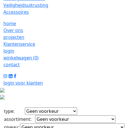
Veiligheidsuitrusting
Accessoires
home
Over ons
projecten
Klantenservice
login
winkelwagen (
0
)
contact
login voor klanten
type
:
assortiment
:
niveau
: