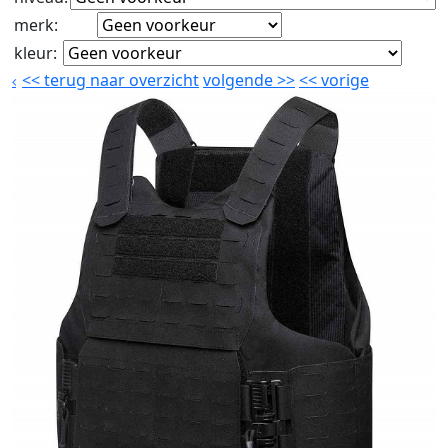
merk
:
kleur
:
<<
terug naar overzicht
volgende
>>
<<
vorige