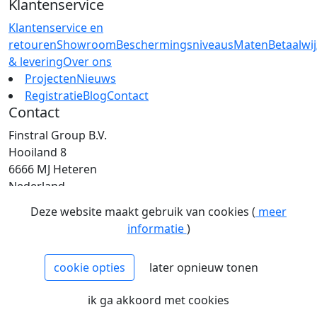
Klantenservice
Klantenservice en
retouren
Showroom
Beschermingsniveaus
Maten
Betaalwi
& levering
Over ons
Projecten
Nieuws
Registratie
Blog
Contact
Contact
Finstral Group B.V.
Hooiland 8
6666 MJ Heteren
Nederland
T: +31 (0)26 472 00 44
Deze website maakt gebruik van cookies (
meer
E: info@finstral.nl
informatie
)
BTW: NL813263025B01
EORI: NL813263025
cookie opties
later opnieuw tonen
NCAGE: H2NM0
KvK: 09086747
ik ga akkoord met cookies