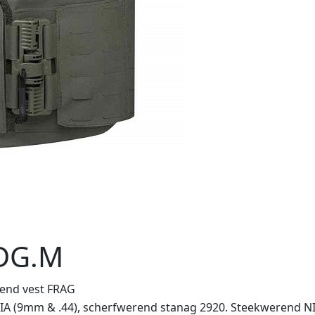
DG.M
end vest FRAG
 IIIA (9mm & .44), scherfwerend stanag 2920. Steekwerend NIJ