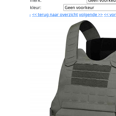
merk
:
kleur
:
<<
terug naar overzicht
volgende
>>
<<
vor