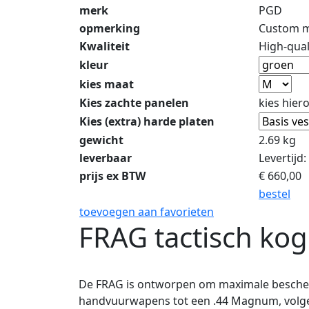
merk
PGD
opmerking
Custom m
Kwaliteit
High-qual
kleur
kies maat
Kies zachte panelen
kies hier
Kies (extra) harde platen
gewicht
2.69 kg
leverbaar
Levertijd
prijs ex BTW
€
660,00
bestel
toevoegen aan favorieten
FRAG tactisch ko
De FRAG is ontworpen om maximale bescherm
handvuurwapens tot een .44 Magnum, volgens 