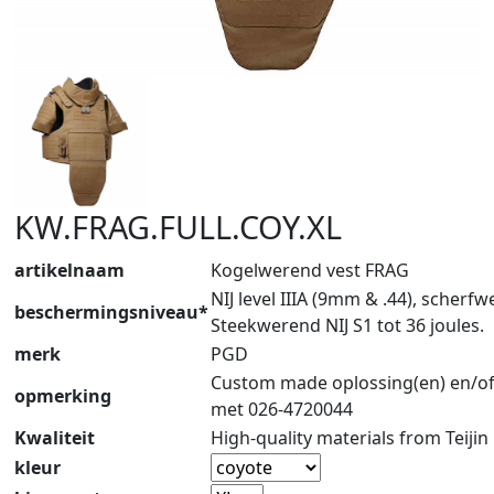
KW.FRAG.FULL.COY.XL
artikelnaam
Kogelwerend vest FRAG
NIJ level IIIA (9mm & .44), scherf
beschermingsniveau*
Steekwerend NIJ S1 tot 36 joules.
merk
PGD
Custom made oplossing(en) en/of
opmerking
met 026-4720044
Kwaliteit
High-quality materials from Teijin
kleur