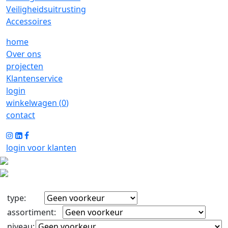
Veiligheidsuitrusting
Accessoires
home
Over ons
projecten
Klantenservice
login
winkelwagen (
0
)
contact
login voor klanten
type
:
assortiment
:
niveau
: