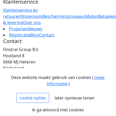
Klantenservice
Klantenservice en
retouren
Showroom
Beschermingsniveaus
Maten
Betaalwi
& levering
Over ons
Projecten
Nieuws
Registratie
Blog
Contact
Contact
Finstral Group B.V.
Hooiland 8
6666 MJ Heteren
Nederland
T: +31 (0)26 472 00 44
Deze website maakt gebruik van cookies (
meer
E: info@finstral.nl
informatie
)
BTW: NL813263025B01
EORI: NL813263025
cookie opties
later opnieuw tonen
NCAGE: H2NM0
KvK: 09086747
ik ga akkoord met cookies