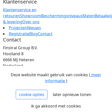
Klantenservice
Klantenservice en
retouren
Showroom
Beschermingsniveaus
Maten
Betaalwi
& levering
Over ons
Projecten
Nieuws
Registratie
Blog
Contact
Contact
Finstral Group B.V.
Hooiland 8
6666 MJ Heteren
Nederland
T: +31 (0)26 472 00 44
Deze website maakt gebruik van cookies (
meer
E: info@finstral.nl
informatie
)
BTW: NL813263025B01
EORI: NL813263025
cookie opties
later opnieuw tonen
NCAGE: H2NM0
KvK: 09086747
ik ga akkoord met cookies