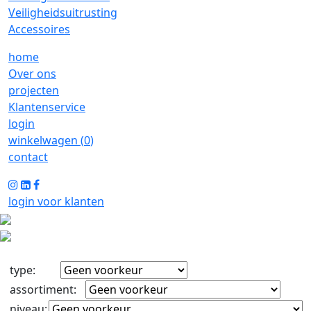
Veiligheidsuitrusting
Accessoires
home
Over ons
projecten
Klantenservice
login
winkelwagen (
0
)
contact
login voor klanten
type
:
assortiment
:
niveau
: