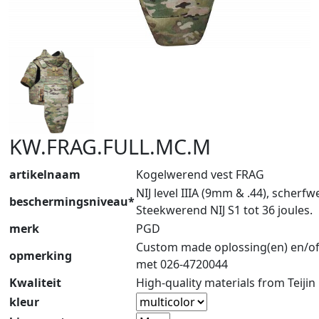
KW.FRAG.FULL.MC.M
artikelnaam
Kogelwerend vest FRAG
NIJ level IIIA (9mm & .44), scherf
beschermingsniveau*
Steekwerend NIJ S1 tot 36 joules.
merk
PGD
Custom made oplossing(en) en/of
opmerking
met 026-4720044
Kwaliteit
High-quality materials from Teijin
kleur