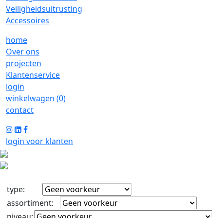
Veiligheidsuitrusting
Accessoires
home
Over ons
projecten
Klantenservice
login
winkelwagen (
0
)
contact
login voor klanten
type
:
assortiment
:
niveau
: