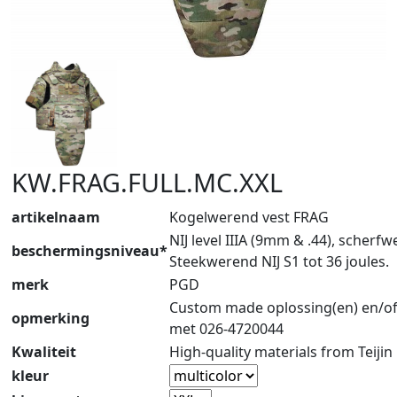
KW.FRAG.FULL.MC.XXL
artikelnaam
Kogelwerend vest FRAG
NIJ level IIIA (9mm & .44), scherf
beschermingsniveau*
Steekwerend NIJ S1 tot 36 joules.
merk
PGD
Custom made oplossing(en) en/of
opmerking
met 026-4720044
Kwaliteit
High-quality materials from Teijin
kleur