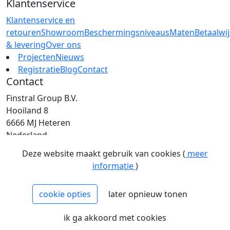
Klantenservice
Klantenservice en
retouren
Showroom
Beschermingsniveaus
Maten
Betaalwi
& levering
Over ons
Projecten
Nieuws
Registratie
Blog
Contact
Contact
Finstral Group B.V.
Hooiland 8
6666 MJ Heteren
Nederland
T: +31 (0)26 472 00 44
Deze website maakt gebruik van cookies (
meer
E: info@finstral.nl
informatie
)
BTW: NL813263025B01
EORI: NL813263025
cookie opties
later opnieuw tonen
NCAGE: H2NM0
KvK: 09086747
ik ga akkoord met cookies