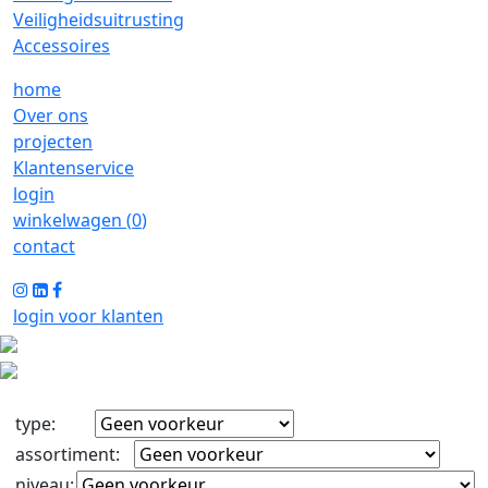
Veiligheidsuitrusting
Accessoires
home
Over ons
projecten
Klantenservice
login
winkelwagen (
0
)
contact
login voor klanten
type
:
assortiment
:
niveau
: