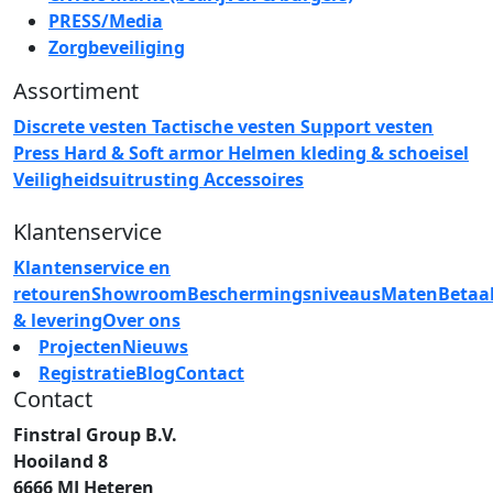
PRESS/Media
Zorgbeveiliging
Assortiment
Discrete vesten
Tactische vesten
Support vesten
Press
Hard & Soft armor
Helmen
kleding & schoeisel
Veiligheidsuitrusting
Accessoires
Klantenservice
Klantenservice en
retouren
Showroom
Beschermingsniveaus
Maten
Betaa
& levering
Over ons
Projecten
Nieuws
Registratie
Blog
Contact
Contact
Finstral Group B.V.
Hooiland 8
6666 MJ Heteren