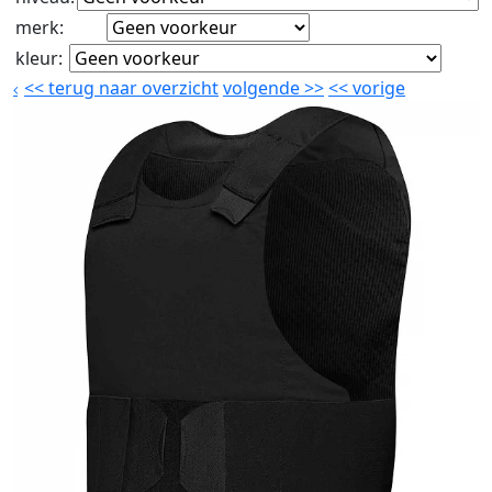
merk
:
kleur
:
<<
terug naar overzicht
volgende
>>
<<
vorige