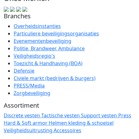
Branches
Overheidsinstanties
Particuliere beveiligingsorganisaties
Evenementenbeveiliging
Politie, Brandweer, Ambulance
Veiligheidsregio's
Toezicht & Handhaving (BOA)
Defensie
Civiele markt (bedrijven & burgers)
PRESS/Media
Zorgbeveiliging
Assortiment
Discrete vesten
Tactische vesten
Support vesten
Press
Hard & Soft armor
Helmen
kleding & schoeisel
Veiligheidsuitrusting
Accessoires