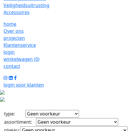
Veiligheidsuitrusting
Accessoires
home
Over ons
projecten
Klantenservice
login
winkelwagen (
0
)
contact
login voor klanten
type
:
assortiment
:
niveau
: