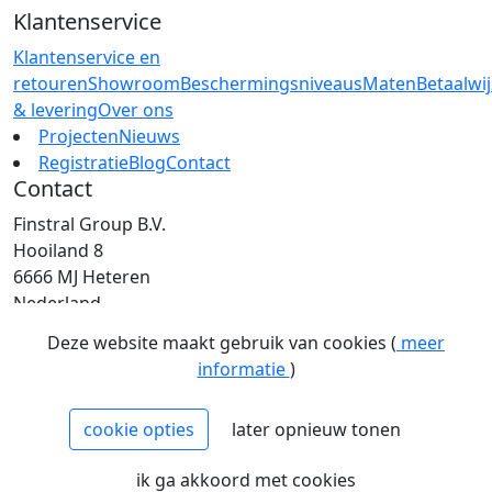
Klantenservice
Klantenservice en
retouren
Showroom
Beschermingsniveaus
Maten
Betaalwi
& levering
Over ons
Projecten
Nieuws
Registratie
Blog
Contact
Contact
Finstral Group B.V.
Hooiland 8
6666 MJ Heteren
Nederland
T: +31 (0)26 472 00 44
Deze website maakt gebruik van cookies (
meer
E: info@finstral.nl
informatie
)
BTW: NL813263025B01
EORI: NL813263025
cookie opties
later opnieuw tonen
NCAGE: H2NM0
KvK: 09086747
ik ga akkoord met cookies