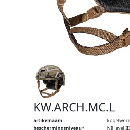
KW.ARCH.MC.L
artikelnaam
kogelwer
beschermingsniveau*
NIJ level II