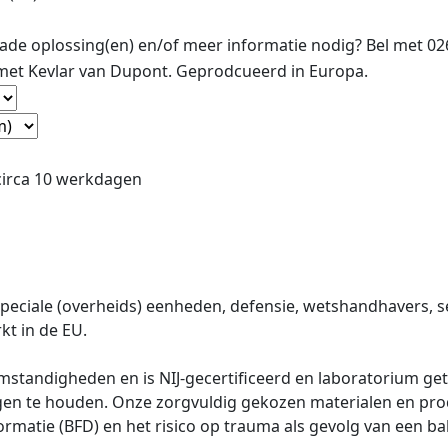
de oplossing(en) en/of meer informatie nodig? Bel met 0
et Kevlar van Dupont. Geprodcueerd in Europa.
 circa 10 werkdagen
iale (overheids) eenheden, defensie, wetshandhavers, sec
t in de EU.
tandigheden en is NIJ-gecertificeerd en laboratorium get
gen te houden. Onze zorgvuldig gekozen materialen en pr
matie (BFD) en het risico op trauma als gevolg van een ball