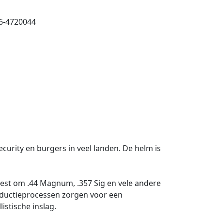
26-4720044
urity en burgers in veel landen. De helm is
est om .44 Magnum, .357 Sig en vele andere
oductieprocessen zorgen voor een
istische inslag.