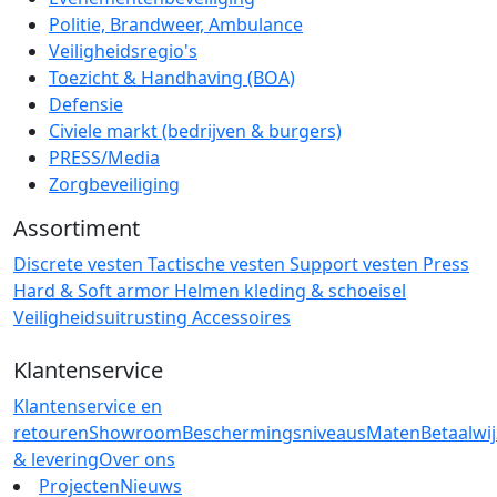
Politie, Brandweer, Ambulance
Veiligheidsregio's
Toezicht & Handhaving (BOA)
Defensie
Civiele markt (bedrijven & burgers)
PRESS/Media
Zorgbeveiliging
Assortiment
Discrete vesten
Tactische vesten
Support vesten
Press
Hard & Soft armor
Helmen
kleding & schoeisel
Veiligheidsuitrusting
Accessoires
Klantenservice
Klantenservice en
retouren
Showroom
Beschermingsniveaus
Maten
Betaalwi
& levering
Over ons
Projecten
Nieuws