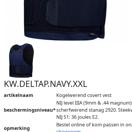
KW.DELTAP.NAVY.XXL
artikelnaam
Kogelwerend covert vest
NIJ level IIIA (9mm & .44 magnum)
beschermingsniveau*
scherfwerend stanag 2920. Stee
NIJ S1: 36 joules E2.
Bestel online of kom passen in on
opmerking
showroom
.