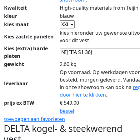
Kwaliteit
High-quality materials from Teijin
kleur
blauw
kies maat
kies hieronder uw gewenste uitvo
Kies zachte panelen
voor dit vest
Kies (extra) harde
platen
gewicht
2.60 kg
Op voorraad. Op werkdagen voor
besteld, morgen geleverd. Vanda
leverbaar
in onze showroom kan ook na
reg
door hier te klikken
.
prijs ex BTW
€
549,00
bestel
toevoegen aan favorieten
DELTA kogel- & steekwerend
vest