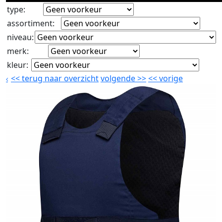
type
:
assortiment
:
niveau
:
merk
:
kleur
:
<<
terug naar overzicht
volgende
>>
<<
vorige