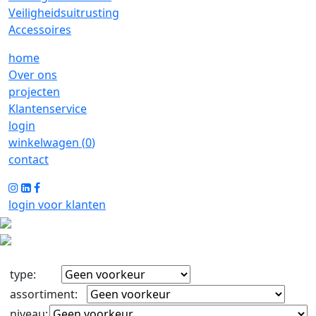
Veiligheidsuitrusting
Accessoires
home
Over ons
projecten
Klantenservice
login
winkelwagen (
0
)
contact
login voor klanten
type
:
assortiment
:
niveau
: