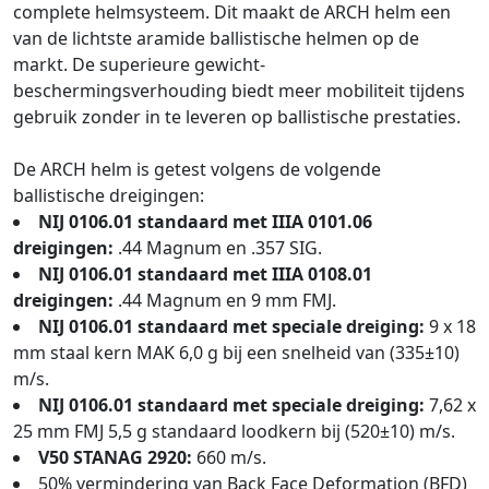
complete helmsysteem. Dit maakt de ARCH helm een
van de lichtste aramide ballistische helmen op de
markt. De superieure gewicht-
beschermingsverhouding biedt meer mobiliteit tijdens
gebruik zonder in te leveren op ballistische prestaties.
De ARCH helm is getest volgens de volgende
ballistische dreigingen:
NIJ 0106.01 standaard met IIIA 0101.06
dreigingen:
.44 Magnum en .357 SIG.
NIJ 0106.01 standaard met IIIA 0108.01
dreigingen:
.44 Magnum en 9 mm FMJ.
NIJ 0106.01 standaard met speciale dreiging:
9 x 18
mm staal kern MAK 6,0 g bij een snelheid van (335±10)
m/s.
NIJ 0106.01 standaard met speciale dreiging:
7,62 x
25 mm FMJ 5,5 g standaard loodkern bij (520±10) m/s.
V50 STANAG 2920:
660 m/s.
50% vermindering van Back Face Deformation (BFD)