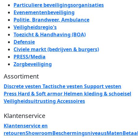
Particuliere beveiligingsorganisaties
Evenementenbeveiliging
Politie, Brandweer, Ambulance
Veiligheidsregio's
Toezicht & Handhaving (BOA)
Defensie
Civiele markt (bedrijven & burgers)
PRESS/Media
Zorgbeveiliging
Assortiment
Discrete vesten
Tactische vesten
Support vesten
Press
Hard & Soft armor
Helmen
kleding & schoeisel
Veiligheidsuitrusting
Accessoires
Klantenservice
Klantenservice en
retouren
Showroom
Beschermingsniveaus
Maten
Betaa