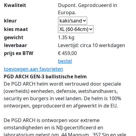
Kwaliteit
Dupont. Geprodcueerd in
Europa.
kleur
kies maat
gewicht
1.35 kg
leverbaar
Levertijd: circa 10 werkdagen
prijs ex BTW
€
459,00
bestel
toevoegen aan favorieten
PGD ARCH GEN-3 ballistische helm
De PGD ARCH helm wordt vertrouwd door speciale
(overheids) eenheden, defensie, wetshandhavers,
security en burgers in veel landen. De helm is 100%
ontworpen, geproduceerd en afgewerkt in de EU.
De PGD ARCH is ontworpen voor extreme
omstandigheden en is NIJ-gecertificeerd en
laboratorium getest om .44 Magnum, .357 Sig en vele