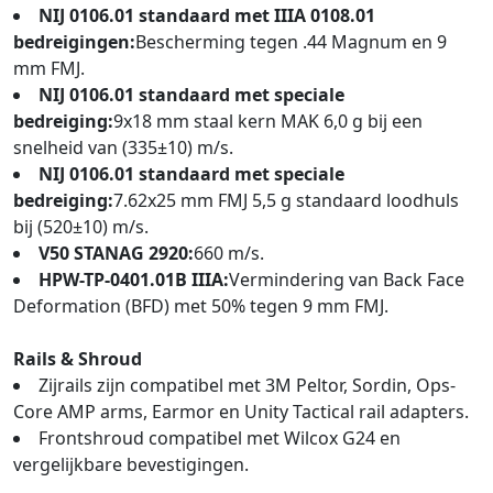
NIJ 0106.01 standaard met IIIA 0108.01
bedreigingen:
Bescherming tegen .44 Magnum en 9
mm FMJ.
NIJ 0106.01 standaard met speciale
bedreiging:
9x18 mm staal kern MAK 6,0 g bij een
snelheid van (335±10) m/s.
NIJ 0106.01 standaard met speciale
bedreiging:
7.62x25 mm FMJ 5,5 g standaard loodhuls
bij (520±10) m/s.
V50 STANAG 2920:
660 m/s.
HPW-TP-0401.01B IIIA:
Vermindering van Back Face
Deformation (BFD) met 50% tegen 9 mm FMJ.
Rails & Shroud
Zijrails zijn compatibel met 3M Peltor, Sordin, Ops-
Core AMP arms, Earmor en Unity Tactical rail adapters.
Frontshroud compatibel met Wilcox G24 en
vergelijkbare bevestigingen.